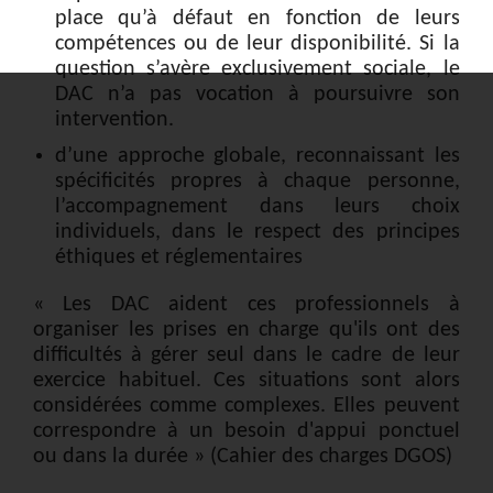
place qu’à défaut en fonction de leurs
compétences ou de leur disponibilité. Si la
question s’avère exclusivement sociale, le
DAC n’a pas vocation à poursuivre son
intervention.
d’une approche globale, reconnaissant les
spécificités propres à chaque personne,
l’accompagnement dans leurs choix
individuels, dans le respect des principes
éthiques et réglementaires
« Les DAC aident ces professionnels à
organiser les prises en charge qu'ils ont des
difficultés à gérer seul dans le cadre de leur
exercice habituel. Ces situations sont alors
considérées comme complexes. Elles peuvent
correspondre à un besoin d'appui ponctuel
ou dans la durée » (Cahier des charges DGOS)